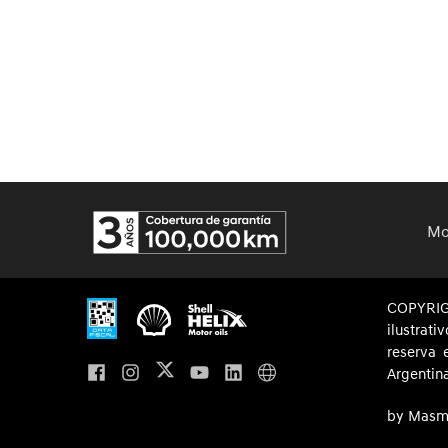
Mo
COPYRI
ilustrat
reserva 
Argentin
by Masm