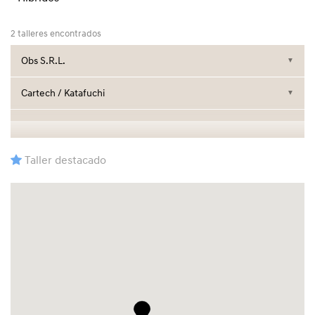
2 talleres encontrados
Obs S.R.L.
▼
Cartech / Katafuchi
▼
Taller destacado