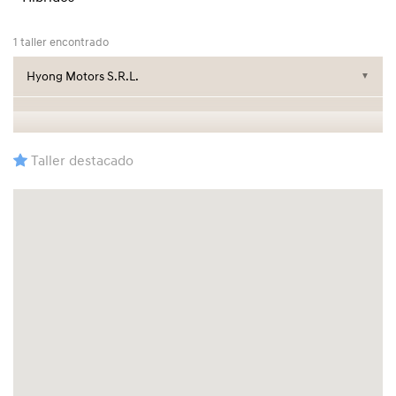
1 taller encontrado
Hyong Motors S.R.L.
▼
Taller destacado